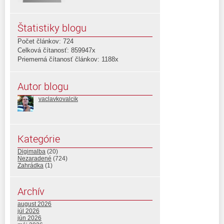
Štatistiky blogu
Počet článkov: 724
Celková čítanosť: 859947x
Priemerná čítanosť článkov: 1188x
Autor blogu
vaclavkovalcik
Kategórie
Digimalba
(20)
Nezaradené
(724)
Zahrádka
(1)
Archív
august 2026
júl 2026
jún 2026