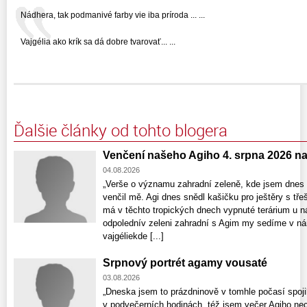
Nádhera, tak podmanivé farby vie iba príroda ... ...
Vajgélia ako krík sa dá dobre tvarovať... ...
Ďalšie články od tohto blogera
Venčení našeho Agiho 4. srpna 2026 n
04.08.2026
„Verše o významu zahradní zeleně, kde jsem dnes 
venčil mě. Agi dnes snědl kašičku pro ještěry s tře
má v těchto tropických dnech vypnuté terárium u n
odpolednív zeleni zahradní s Agim my sedíme v nár
vajgéliekde [...]
Srpnový portrét agamy vousaté
03.08.2026
„Dneska jsem to prázdninově v tomhle počasí spojil
v podvečerních hodinách, též jsem večer Agiho nec