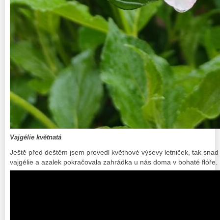
Vajgélie květnatá
Ještě před deštěm jsem provedl květnové výsevy letniček, tak snad m
vajgélie a azalek pokračovala zahrádka u nás doma v bohaté flóře.