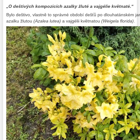
„O deštivých kompozicích azalky žluté a vajgélie květnaté.“
Bylo deštivo, vlastně to správné období dešťů po dlouhatánském jarn
azalku žlutou
(Azalea lutea)
a vajgélii květnatou
(Weigela florida)
.