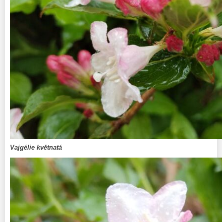
Vajgélie květnatá