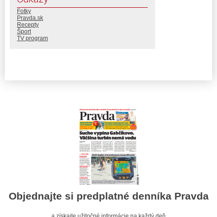
Fotky
Pravda.sk
Recepty
Šport
TV program
Objednajte si predplatné denníka Pravda
a získajte užitočné informácie na každý deň