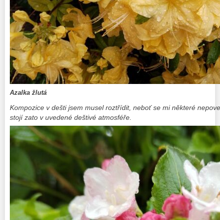
Azalka žlutá
Kompozice v dešti jsem musel roztřídit, neboť se mi některé nepoved
stojí zato v uvedené deštivé atmosféře.