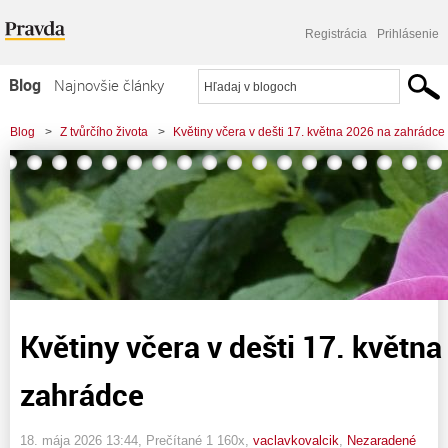
Registrácia
Prihlásenie
Blog
Najnovšie články
Najčítanejšie články
Blog
>
Z tvůrčího života
>
Květiny včera v dešti 17. května 2026 na zahrádce
Najkomentovanejšie články
Zoznam blogov
Komerčné blogy
Květiny včera v dešti 17. květn
zahrádce
18. mája 2026 13:44
, Prečítané 1 160x,
vaclavkovalcik
,
Nezaradené