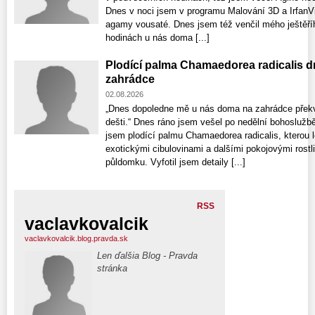
Dnes v noci jsem v programu Malování 3D a IrfanV
agamy vousaté. Dnes jsem též venčil mého ještěř
hodinách u nás doma [...]
Plodící palma Chamaedorea radicalis d
zahrádce
02.08.2026
„Dnes dopoledne mě u nás doma na zahrádce překv
dešti.“ Dnes ráno jsem vešel po nedělní bohoslužb
jsem plodící palmu Chamaedorea radicalis, kterou 
exotickými cibulovinami a dalšími pokojovými rost
půldomku. Vyfotil jsem detaily [...]
RSS
vaclavkovalcik
vaclavkovalcik.blog.pravda.sk
Len ďalšia Blog - Pravda
stránka