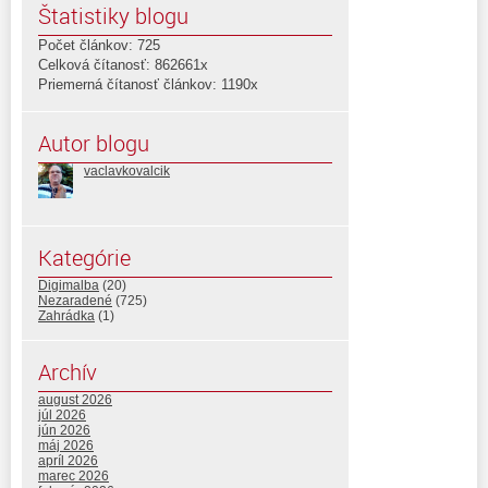
Štatistiky blogu
Počet článkov: 725
Celková čítanosť: 862661x
Priemerná čítanosť článkov: 1190x
Autor blogu
vaclavkovalcik
Kategórie
Digimalba
(20)
Nezaradené
(725)
Zahrádka
(1)
Archív
august 2026
júl 2026
jún 2026
máj 2026
apríl 2026
marec 2026