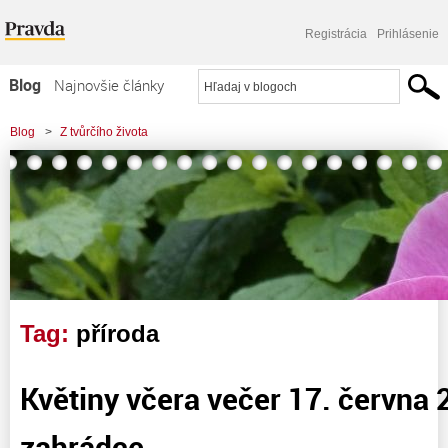
Registrácia
Prihlásenie
Blog
Najnovšie články
Najčítanejšie články
Blog
>
Z tvůrčího života
Najkomentovanejšie články
Zoznam blogov
Komerčné blogy
Tag:
příroda
Květiny včera večer 17. června 
zahrádce