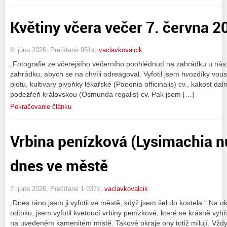
Květiny včera večer 7. června 
8. júna 2026, Prečítané 951x,
vaclavkovalcik
„Fotografie ze včerejšího večerního poohlédnutí na zahrádku u nás
zahrádku, abych se na chvíli odreagoval. Vyfotil jsem hvozdíky vou
plotu, kultivary pivoňky lékařské (Paeonia officinalis) cv., kakost 
podezřeň královskou (Osmunda regalis) cv. Pak jsem […]
Pokračovanie článku
Vrbina penízková (Lysimachia 
dnes ve městě
7. júna 2026, Prečítané 1 037x,
vaclavkovalcik
„Dnes ráno jsem ji vyfotil ve městě, když jsem šel do kostela.“ Na o
odtoku, jsem vyfotil kvetoucí vrbiny penízkové, které se krásně vyh
na uvedeném kamenitém místě. Takové okraje ony totiž milují. Vždyc