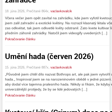
18. júna 2026, Prečítané 864x,
vaclavkovalcik
Včera večer jsem opět zavítal na zahrádku, kde jsem vyfotil kvetoucí 
jsem zalil zahradní a exotické květiny. Na rozrazil klasnatý létala v
zas odkvétat, tak jsem odkvetlé květy odstranil. Zato kvete kultivar li
předním záhoně zahrádky. Natočil jsem videogify uvedených […]
Pokračovanie článku
Umění hada (červen 2026)
15. júna 2026, Prečítané 887x,
vaclavkovalcik
„Původně jsem chtěl dílo nazvat Bothrops art, ale pak jsem vytvořil 
hada.„ Inspiroval jsem se na narozeninovém obědě v jedné pizzerii.
aby dodal více tajemna pralesního hada. Někdy si říkám, že kdyby
univerzálnější protijedy, že by se lidé jedovatých […]
Pokračovanie článku