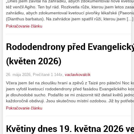
„Dnes jsem zavítal na zahrádku, abych zdokumentoval nově kvetou
též venčil Agiho. Ten byl rád. Rozkvetla růže, kterou jsem letos zas
zahrádku, abych zdokumentoval kvetoucí pivoňky lékařské (Paeonia o
(Dianthus barbatus). Na zahrádce jsem spatřil růži, kterou jsem […]
Pokračovanie článku
Rododendrony před Evangelick
(květen 2026)
26. mája 2026, Prečítané 1 144x,
vaclavkovalcik
Včera jsem šel na zkoušku hraní a zpěvů z Taizé pro páteční Noc k
jsem vyfotil kvetoucí rododendrony před fasádou Evangelického kos
je dlouhodobé sucho. Podařilo se mi znázornit též detail květů jed
každoročně obdivuji. Jsou skutečnou místní ozdobou. Již by potřebo
Pokračovanie článku
Květiny dnes 19. května 2026 v