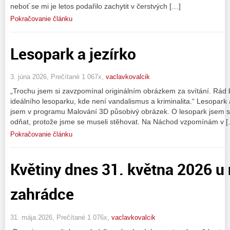
neboť se mi je letos podařilo zachytit v čerstvých […]
Pokračovanie článku
Lesopark a jezírko
3. júna 2026, Prečítané 1 067x,
vaclavkovalcik
„Trochu jsem si zavzpomínal originálním obrázkem za svítání. Rád 
ideálního lesoparku, kde není vandalismus a kriminalita.“ Lesopark 
jsem v programu Malování 3D působivý obrázek. O lesopark jsem se
odňat, protože jsme se museli stěhovat. Na Náchod vzpomínám v 
Pokračovanie článku
Květiny dnes 31. května 2026 u
zahrádce
31. mája 2026, Prečítané 1 076x,
vaclavkovalcik