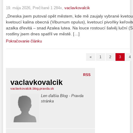
19. mája 2026, Prečítané 1 284x,
vaclavkovalcik
„Dneska jsem putoval opět městem, kde mě zaujaly vybrané kvetoucí 
kvetoucí kalina obecná (Viburnum opulus), kvetoucí pivoňky keřovité
azalka dřevitá – snad Azalea lutea. Na louce rostoucí šalvěj luční (
rostliny jsem dnes spatřil ve městě. […]
Pokračovanie článku
«
1
2
3
4
RSS
vaclavkovalcik
vaclavkovalcik.blog.pravda.sk
Len ďalšia Blog - Pravda
stránka