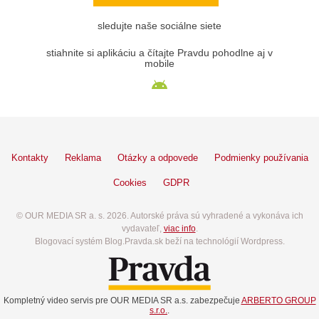
sledujte naše sociálne siete
stiahnite si aplikáciu a čítajte Pravdu pohodlne aj v
mobile
Kontakty
Reklama
Otázky a odpovede
Podmienky používania
Cookies
GDPR
© OUR MEDIA SR a. s. 2026. Autorské práva sú vyhradené a vykonáva ich
vydavateľ,
viac info
.
Blogovací systém Blog.Pravda.sk beží na technológií Wordpress.
Kompletný video servis pre OUR MEDIA SR a.s. zabezpečuje
ARBERTO GROUP
s.r.o.
.