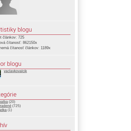
tistiky blogu
t článkov: 725
ová čítanosť: 862150x
merná čítanosť článkov: 1189x
or blogu
vaclavkovalcik
egórie
malba
(20)
radené
(725)
ádka
(1)
hív