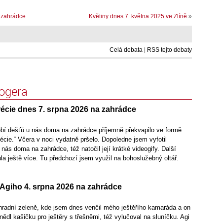
 zahrádce
Květiny dnes 7. května 2025 ve Zlíně
»
Celá debata
|
RSS tejto debaty
logera
écie dnes 7. srpna 2026 na zahrádce
bí dešťů u nás doma na zahrádce příjemně překvapilo ve formě
écie.“ Včera v noci vydatně pršelo. Dopoledne jsem vyfotil
 nás doma na zahrádce, též natočil její krátké videogify. Další
la ještě více. Tu předchozí jsem využil na bohoslužebný oltář.
Agiho 4. srpna 2026 na zahrádce
radní zeleně, kde jsem dnes venčil mého ještěřího kamaráda a on
nědl kašičku pro ještěry s třešněmi, též vylučoval na sluníčku. Agi