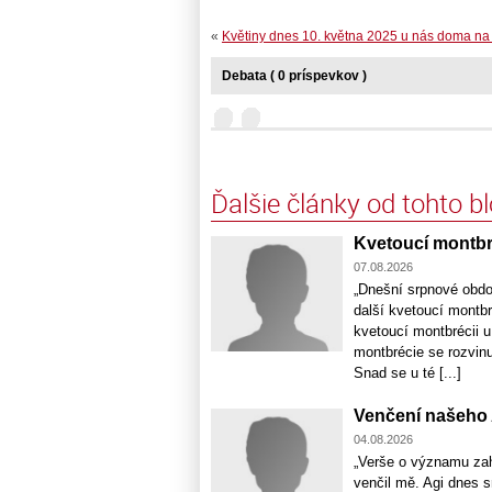
«
Květiny dnes 10. května 2025 u nás doma na
Debata ( 0 príspevkov )
Ďalšie články od tohto b
Kvetoucí montbr
07.08.2026
„Dnešní srpnové obdo
další kvetoucí montbr
kvetoucí montbrécii u
montbrécie se rozvinu
Snad se u té [...]
Venčení našeho 
04.08.2026
„Verše o významu zah
venčil mě. Agi dnes s