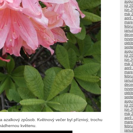
augu
júl 2
jún 
máj 
apríl
mare
febr
janu
dece
nove
októ
sept
augu
júl 2
jún 
máj 
apríl
mare
febr
janu
dece
nove
októ
sept
augu
júl 2
jún 
máj 
apríl
y na azalkový způsob. Květnový večer byl příznivý, trochu
mare
t nádhernou květenu.
febr
janu