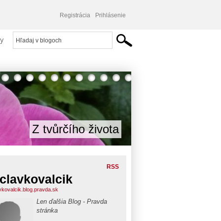
Registrácia
Prihlásenie
y
Z tvůrčího života
RSS
clavkovalcik
vkovalcik.blog.pravda.sk
Len ďalšia Blog - Pravda
stránka