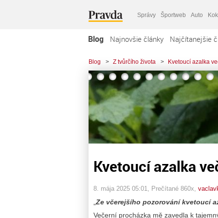
Správy
Športweb
Auto
Kok
Blog
Najnovšie články
Najčítanejšie č
Blog
>
Z tvůrčího života
>
Kvetoucí azalka ve
Kvetoucí azalka ve
8. mája 2025 05:01
, Prečítané 860x,
vaclav
„
Ze včerejšího pozorování kvetoucí a
Večerní procházka mě zavedla k tajemným