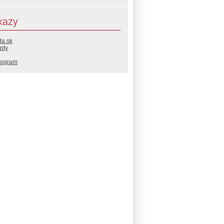
kazy
da.sk
pty
rogram