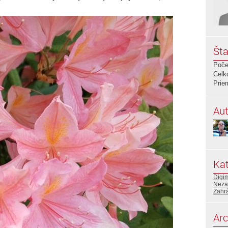
Šta
Poče
Celk
Prie
Aut
Kat
Digi
Neza
Zahr
Arc