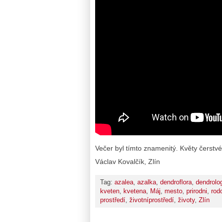
Večer byl tímto znamenitý. Květy čerstvé
Václav Kovalčík, Zlín
Tag:
azalea
,
azalka
,
dendroflora
,
dendrolo
kveten
,
kvetena
,
Máj
,
mesto
,
prirodni
,
rod
prostředí
,
životníprostředí
,
životy
,
Zlín