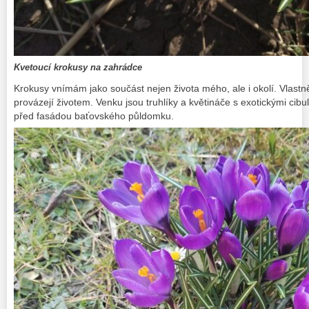
Kvetoucí krokusy na zahrádce
Krokusy vnímám jako součást nejen života mého, ale i okolí. Vlast
provázejí životem. Venku jsou truhlíky a květináče s exotickými cibu
před fasádou baťovského půldomku.