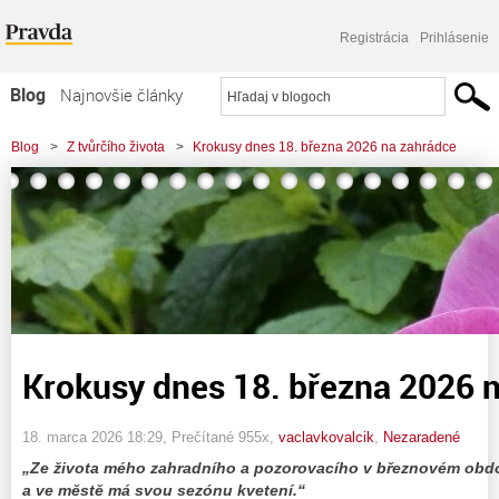
Registrácia
Prihlásenie
Blog
Najnovšie články
Najčítanejšie články
Blog
>
Z tvůrčího života
>
Krokusy dnes 18. března 2026 na zahrádce
Najkomentovanejšie články
Zoznam blogov
Komerčné blogy
Krokusy dnes 18. března 2026 
18. marca 2026 18:29
, Prečítané 955x,
vaclavkovalcik
,
Nezaradené
„Ze života mého zahradního a pozorovacího v březnovém obdo
a ve městě má svou sezónu kvetení.“