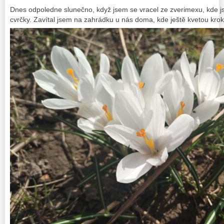
Dnes odpoledne slunečno, když jsem se vracel ze zverimexu, kde j
cvrčky. Zavítal jsem na zahrádku u nás doma, kde ještě kvetou kroku