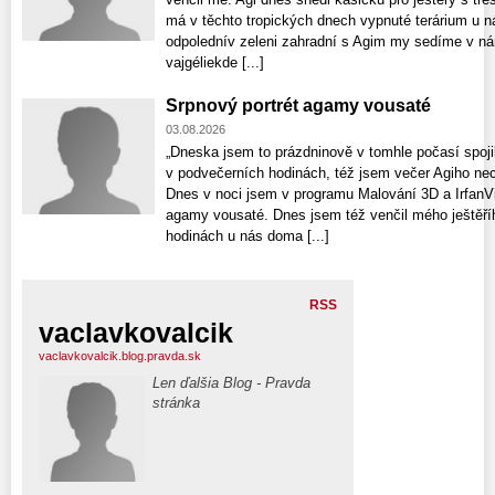
má v těchto tropických dnech vypnuté terárium u n
odpolednív zeleni zahradní s Agim my sedíme v nár
vajgéliekde [...]
Srpnový portrét agamy vousaté
03.08.2026
„Dneska jsem to prázdninově v tomhle počasí spojil
v podvečerních hodinách, též jsem večer Agiho nec
Dnes v noci jsem v programu Malování 3D a IrfanV
agamy vousaté. Dnes jsem též venčil mého ještěř
hodinách u nás doma [...]
RSS
vaclavkovalcik
vaclavkovalcik.blog.pravda.sk
Len ďalšia Blog - Pravda
stránka