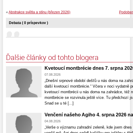
«
Abstrakce světla a stínu (březen 2026)
Podoben
Debata ( 0 príspevkov )
Ďalšie články od tohto blogera
Kvetoucí montbrécie dnes 7. srpna 202
07.08.2026
„Dnešní srpnové období dešťů u nás doma na zahrá
další kvetoucí montbrécie.“ Včera v noci vydatně p
kvetoucí montbrécii u nás doma na zahrádce, též nat
montbrécie se rozvinula ještě více. Tu předchozí j
Snad se u té [...]
Venčení našeho Agiho 4. srpna 2026 n
04.08.2026
„Verše o významu zahradní zeleně, kde jsem dnes 
venčil mě. Agi dnes snědl kašičku pro ještěry s tře