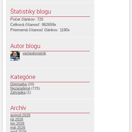
Štatistiky blogu
Počet článkov: 725
Celková čítanosť: 862659x
Priemerná čítanosť článkov: 1190x
Autor blogu
vaclavkovalcik
Kategórie
Digimalba
(20)
Nezaradené
(725)
Zahrádka
(1)
Archív
august 2026
júl 2026
jún 2026
máj 2026
apríl 2026