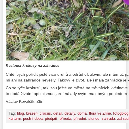
Kvetoucí krokusy na zahrádce
Chtěl bych pořídit ještě více druhů a odrůd cibulovin, ale mám už j
mi ani na zahrádce nevešly. Takový je život, ale i malá zahrádka je
Co se týče krokusů, tak jsou ještě ve městě na trávnících květinové
to dodá životní optimismus jarní nálady svým malebným pohledem.
Václav Kovalčík, Zlín
Tag:
blog
,
březen
,
crocus
,
detail
,
detaily
,
doma
,
flora ve Zlíně
,
fotogblog
kulturni
,
postní doba
,
předjaří
,
příroda
,
přírodní
,
slunce
,
zahrada
,
zahrad