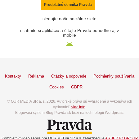
Predplatné denníka Pravda
sledujte naše sociálne siete
stiahnite si aplikáciu a čítajte Pravdu pohodlne aj v
mobile
Kontakty
Reklama
Otázky a odpovede
Podmienky používania
Cookies
GDPR
© OUR MEDIA SR a. s. 2026. Autorské práva sú vyhradené a vykonáva ich
vydavateľ,
viac info
.
Blogovací systém Blog.Pravda.sk beží na technológií Wordpress.
Kompletný video servis pre OUR MEDIA SR a.s. zabezpečuje
ARBERTO GROUP