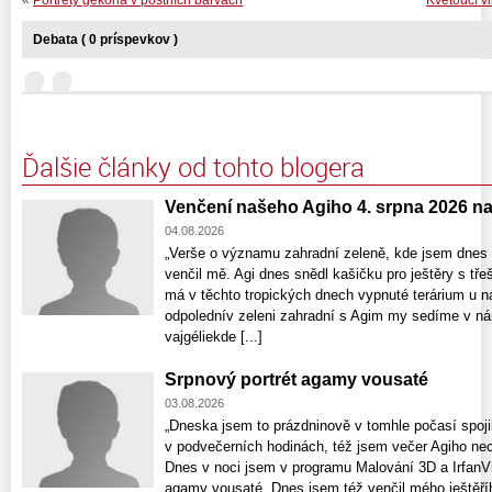
«
Portréty gekona v postních barvách
Kvetoucí vi
Debata ( 0 príspevkov )
Ďalšie články od tohto blogera
Venčení našeho Agiho 4. srpna 2026 n
04.08.2026
„Verše o významu zahradní zeleně, kde jsem dnes 
venčil mě. Agi dnes snědl kašičku pro ještěry s tře
má v těchto tropických dnech vypnuté terárium u n
odpolednív zeleni zahradní s Agim my sedíme v nár
vajgéliekde [...]
Srpnový portrét agamy vousaté
03.08.2026
„Dneska jsem to prázdninově v tomhle počasí spojil
v podvečerních hodinách, též jsem večer Agiho nec
Dnes v noci jsem v programu Malování 3D a IrfanV
agamy vousaté. Dnes jsem též venčil mého ještěř