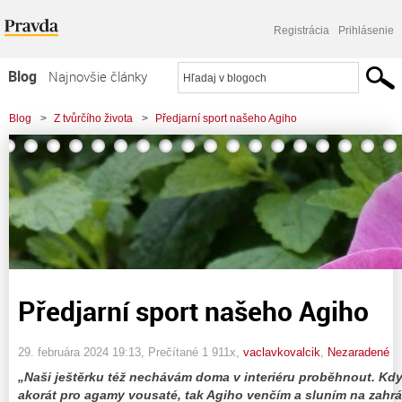
Registrácia
Prihlásenie
Blog
Najnovšie články
Najčítanejšie články
Blog
>
Z tvůrčího života
>
Předjarní sport našeho Agiho
Najkomentovanejšie články
Zoznam blogov
Komerčné blogy
Předjarní sport našeho Agiho
29. februára 2024 19:13
, Prečítané 1 911x,
vaclavkovalcik
,
Nezaradené
„Naši ještěrku též nechávám doma v interiéru proběhnout. Když
akorát pro agamy vousaté, tak Agiho venčím a sluním na zahr