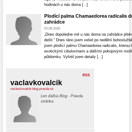
hodinách u nás doma [...]
Plodící palma Chamaedorea radicalis d
zahrádce
02.08.2026
„Dnes dopoledne mě u nás doma na zahrádce překv
dešti.“ Dnes ráno jsem vešel po nedělní bohoslužb
jsem plodící palmu Chamaedorea radicalis, kterou 
exotickými cibulovinami a dalšími pokojovými rost
půldomku. Vyfotil jsem detaily [...]
RSS
vaclavkovalcik
vaclavkovalcik.blog.pravda.sk
Len ďalšia Blog - Pravda
stránka