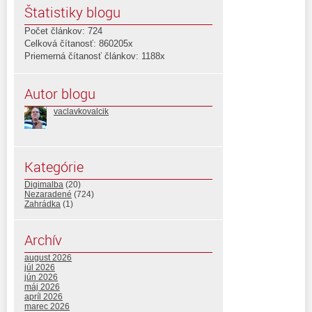
Štatistiky blogu
Počet článkov: 724
Celková čítanosť: 860205x
Priemerná čítanosť článkov: 1188x
Autor blogu
vaclavkovalcik
Kategórie
Digimalba
(20)
Nezaradené
(724)
Zahrádka
(1)
Archív
august 2026
júl 2026
jún 2026
máj 2026
apríl 2026
marec 2026