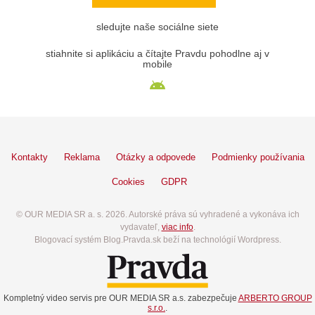
sledujte naše sociálne siete
stiahnite si aplikáciu a čítajte Pravdu pohodlne aj v
mobile
Kontakty
Reklama
Otázky a odpovede
Podmienky používania
Cookies
GDPR
© OUR MEDIA SR a. s. 2026. Autorské práva sú vyhradené a vykonáva ich
vydavateľ,
viac info
.
Blogovací systém Blog.Pravda.sk beží na technológií Wordpress.
Kompletný video servis pre OUR MEDIA SR a.s. zabezpečuje
ARBERTO GROUP
s.r.o.
.